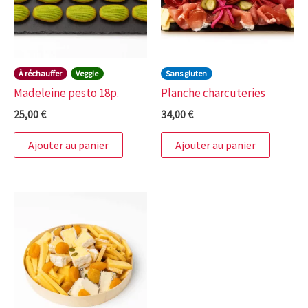
À réchauffer
Veggie
Sans gluten
Madeleine pesto 18p.
Planche charcuteries
25,00
€
34,00
€
Ajouter au panier
Ajouter au panier