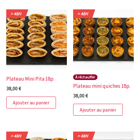
> 48H
> 48H
À réchauffer
Plateau Mini Pita 18p.
Plateau mini quiches 18p.
38,00
€
38,00
€
Ajouter au panier
Ajouter au panier
> 48H
> 48H