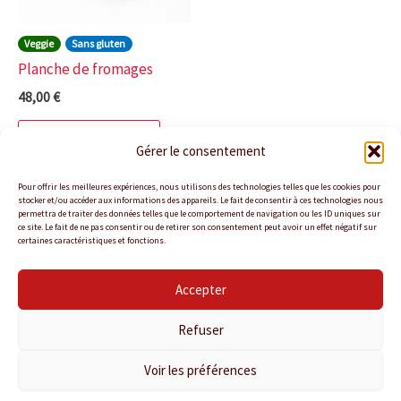
Veggie
Sans gluten
Planche de fromages
48,00
€
Ajouter au panier
Gérer le consentement
Pour offrir les meilleures expériences, nous utilisons des technologies telles que les cookies pour
stocker et/ou accéder aux informations des appareils. Le fait de consentir à ces technologies nous
permettra de traiter des données telles que le comportement de navigation ou les ID uniques sur
ce site. Le fait de ne pas consentir ou de retirer son consentement peut avoir un effet négatif sur
certaines caractéristiques et fonctions.
Accepter
Politique de confidentialité
Politique de cookies
Refuser
Conditions Générales de Vente
Nous contacter
Voir les préférences
Copyright © 2026 KANTINA TRAITEUR