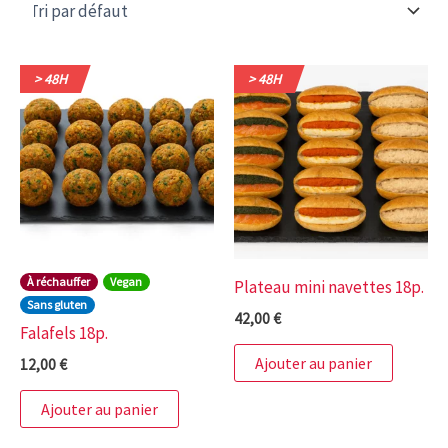
> 48H
> 48H
À réchauffer
Vegan
Plateau mini navettes 18p.
Sans gluten
42,00
€
Falafels 18p.
Ajouter au panier
12,00
€
Ajouter au panier