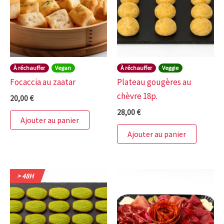
À réchauffer
Vegan
À réchauffer
Veggie
Focaccia au zaatar
Plateau gougères au
chèvre 18p.
20,00
€
28,00
€
Ajouter au panier
Ajouter au panier
> 48H