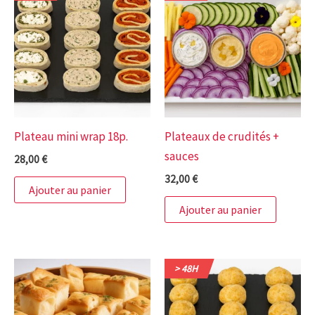
Plateau mini wrap 18p.
Plateaux de crudités +
sauces
28,00
€
32,00
€
Ajouter au panier
Ajouter au panier
> 48H