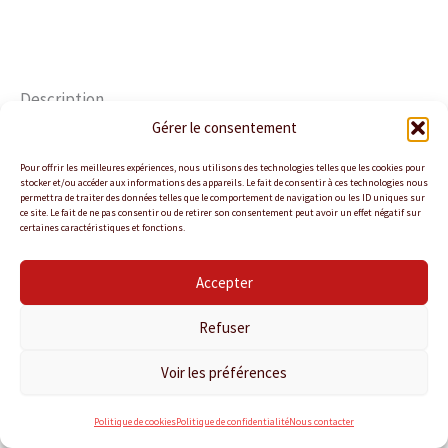
Utilisation
Délai de commande
Description
Gérer le consentement
Focaccia moelleuse aux saveurs méditerranéennes du
zaatar
Pour offrir les meilleures expériences, nous utilisons des technologies telles que les cookies pour
stocker et/ou accéder aux informations des appareils. Le fait de consentir à ces technologies nous
permettra de traiter des données telles que le comportement de navigation ou les ID uniques sur
ce site. Le fait de ne pas consentir ou de retirer son consentement peut avoir un effet négatif sur
certaines caractéristiques et fonctions.
Accepter
Politique de confidentialité
Politique de cookies
Refuser
Conditions Générales de Vente
Nous contacter
Voir les préférences
Copyright © 2026 KANTINA TRAITEUR
Politique de cookies
Politique de confidentialité
Nous contacter