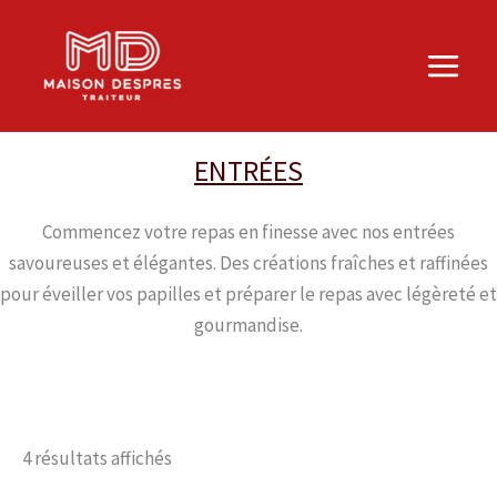
Aller
au
contenu
ENTRÉES
Commencez votre repas en finesse avec nos entrées
savoureuses et élégantes. Des créations fraîches et raffinées
pour éveiller vos papilles et préparer le repas avec légèreté et
gourmandise.
4 résultats affichés