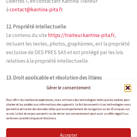
Libertés », en contactant Kantina Traiteur
à
contact@kantina-pita.fr
.
12. Propriété intellectuelle
Le contenu du site
https://traiteur.kantina-pita.fr
,
incluant les textes, photos, graphismes, est la propriété
exclusive de DES PRES SAS et est protégé par les lois
relatives à la propriété intellectuelle.
13. Droit applicable et résolution des litiges
Les présentes CGV sont régies par la législation française.
Gérer le consentement
En cas de différend, le client s’engage à rechercher une
Pour offrir les meilleures expériences, nous utilisons des technologies telles que les cookies pour
solution amiable avant d’envisager tout recours
stocker et/ou accéder aux informations des appareils. Le fait de consentir à ces technologies nous
permettra de traiter des données telles que le comportement de navigation ou les ID uniques sur
judiciaire devant les tribunaux compétents du ressort
ce site. Le fait de ne pas consentir ou de retirer son consentement peut avoir un effet négatif sur
certaines caractéristiques et fonctions.
du siège social de DES PRES SAS.
Accepter
Politique de confidentialité