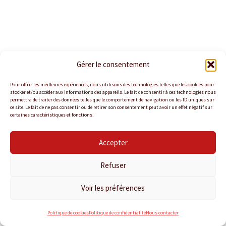
Gérer le consentement
Pour offrir les meilleures expériences, nous utilisons des technologies telles que les cookies pour
stocker et/ou accéder aux informations des appareils. Le fait de consentir à ces technologies nous
permettra de traiter des données telles que le comportement de navigation ou les ID uniques sur
ce site. Le fait de ne pas consentir ou de retirer son consentement peut avoir un effet négatif sur
certaines caractéristiques et fonctions.
Accepter
Politique de confidentialité
Politique de cookies
Refuser
Conditions Générales de Vente
Nous contacter
Voir les préférences
Copyright © 2026 KANTINA TRAITEUR
Politique de cookies
Politique de confidentialité
Nous contacter