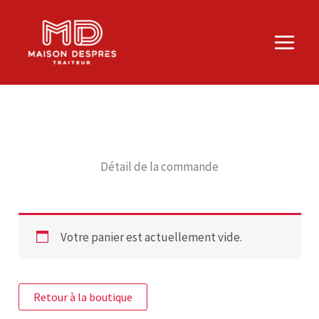
Aller
au
contenu
Détail de la commande
Votre panier est actuellement vide.
Retour à la boutique