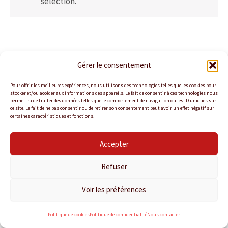
sélection.
Gérer le consentement
Pour offrir les meilleures expériences, nous utilisons des technologies telles que les cookies pour
stocker et/ou accéder aux informations des appareils. Le fait de consentir à ces technologies nous
permettra de traiter des données telles que le comportement de navigation ou les ID uniques sur
ce site. Le fait de ne pas consentir ou de retirer son consentement peut avoir un effet négatif sur
certaines caractéristiques et fonctions.
Accepter
Politique de confidentialité
Politique de cookies
Refuser
Conditions Générales de Vente
Nous contacter
Voir les préférences
Copyright © 2026 KANTINA TRAITEUR
Politique de cookies
Politique de confidentialité
Nous contacter