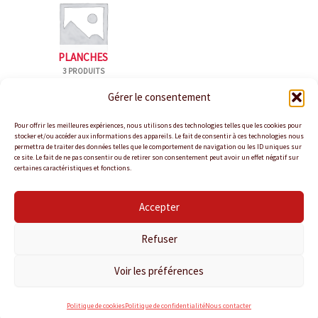
PLANCHES
3 PRODUITS
Gérer le consentement
Pour offrir les meilleures expériences, nous utilisons des technologies telles que les cookies pour
stocker et/ou accéder aux informations des appareils. Le fait de consentir à ces technologies nous
permettra de traiter des données telles que le comportement de navigation ou les ID uniques sur
ce site. Le fait de ne pas consentir ou de retirer son consentement peut avoir un effet négatif sur
certaines caractéristiques et fonctions.
Accepter
Politique de confidentialité
Politique de cookies
Refuser
Conditions Générales de Vente
Nous contacter
Voir les préférences
Copyright © 2026 KANTINA TRAITEUR
Politique de cookies
Politique de confidentialité
Nous contacter